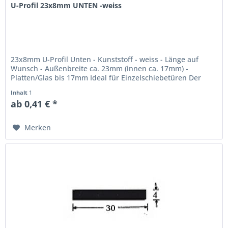
U-Profil 23x8mm UNTEN -weiss
23x8mm U-Profil Unten - Kunststoff - weiss - Länge auf
Wunsch - Außenbreite ca. 23mm (innen ca. 17mm) -
Platten/Glas bis 17mm Ideal für Einzelschiebetüren Der
Preis gilt pro Meter - wir berechnen nur die tatsächlich
Inhalt
1
gebrauchte Menge! -...
ab 0,41 € *
Merken