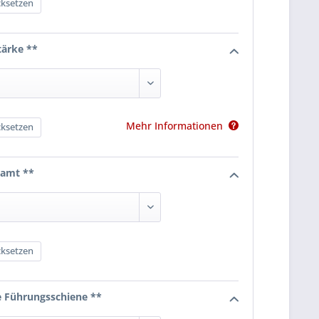
ksetzen
tärke **
Mehr Informationen
ksetzen
samt **
ksetzen
e Führungsschiene **