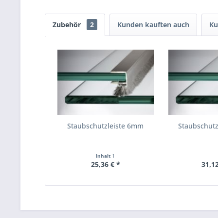
Zubehör
2
Kunden kauften auch
Ku
Staubschutzleiste 6mm
Staubschut
Inhalt
1
25,36 € *
31,12