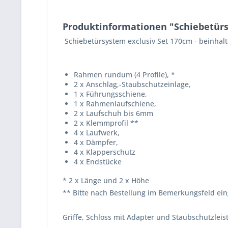
Produktinformationen "Schiebetürs
Schiebetürsystem exclusiv Set 170cm - beinhalt
Rahmen rundum (4 Profile), *
2 x Anschlag,-Staubschutzeinlage,
1 x Führungsschiene,
1 x Rahmenlaufschiene,
2 x Laufschuh bis 6mm
2 x Klemmprofil **
4 x Laufwerk,
4 x Dämpfer,
4 x Klapperschutz
4 x Endstücke
* 2 x Länge und 2 x Höhe
** Bitte nach Bestellung im Bemerkungsfeld ei
Griffe, Schloss mit Adapter und Staubschutzleist