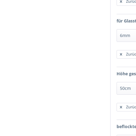
Zurüc
für Glass
Zurüc
Höhe ge
Zurüc
beflockt