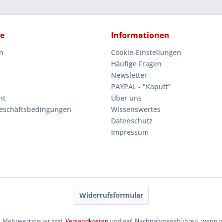
ce
Informationen
n
Cookie-Einstellungen
Häufige Fragen
Newsletter
PAYPAL - "Kaputt"
ht
Über uns
eschäftsbedingungen
Wissenswertes
Datenschutz
Impressum
Widerrufsformular
zl. Mehrwertsteuer zzgl.
Versandkosten
und ggf. Nachnahmegebühren, wenn ni