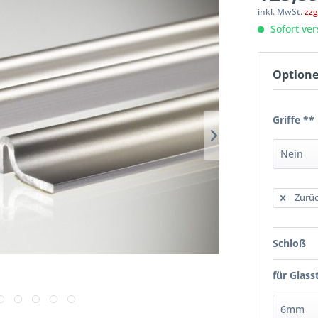
inkl. MwSt.
zzg
Sofort ver
Optione
Griffe **
Zurüc
Schloß
für Glass