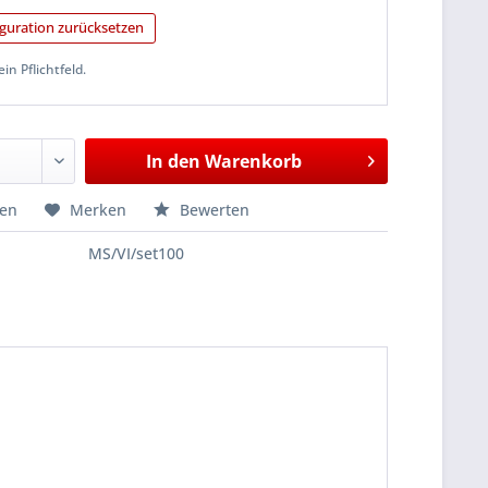
guration zurücksetzen
ein Pflichtfeld.
In den
Warenkorb
hen
Merken
Bewerten
MS/VI/set100