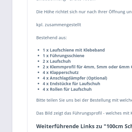
Die Höhe richtet sich nur nach Ihrer Öffnung u
kpl. zusammengestellt
Bestehend aus:
1 x Laufschiene mit Klebeband
1 x Führungsschiene
2 x Laufschuh
2 x Klemmprofil für 4mm, 5mm oder 6mm 
4 x Klapperschutz
4 x Anschlagdämpfer
(Optional)
4 x Endstücke für Laufschuh
4 x Rollen für Laufschuh
Bitte teilen Sie uns bei der Bestellung mit wel
Das Bild zeigt das Führungsprofil - welches mit 
Weiterführende Links zu "100cm Sc