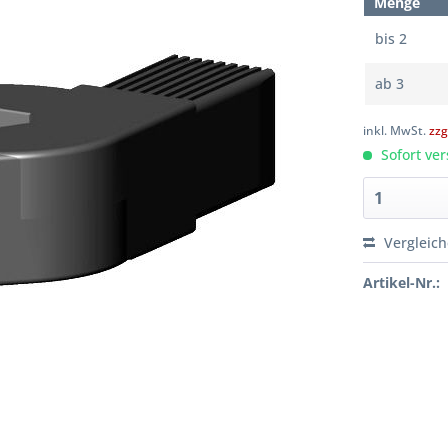
Menge
bis
2
ab
3
inkl. MwSt.
zzg
Sofort ver
Vergleic
Artikel-Nr.: