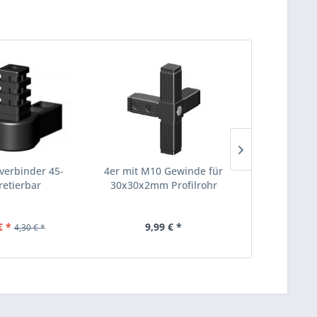
verbinder 45-
4er mit M10 Gewinde für
Winkel- Gel
retierbar
30x30x2mm Profilrohr
195° - 
€ *
9,99 € *
ab 2,99
4,30 € *