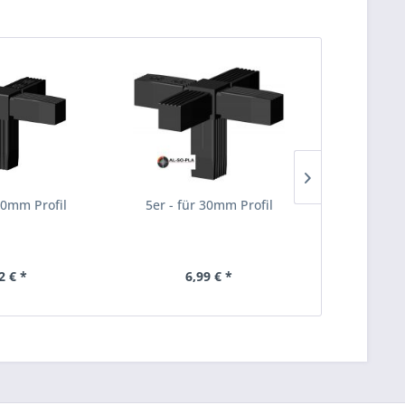
 30mm Profil
5er - für 30mm Profil
Winkel - f
2 € *
6,99 € *
4,