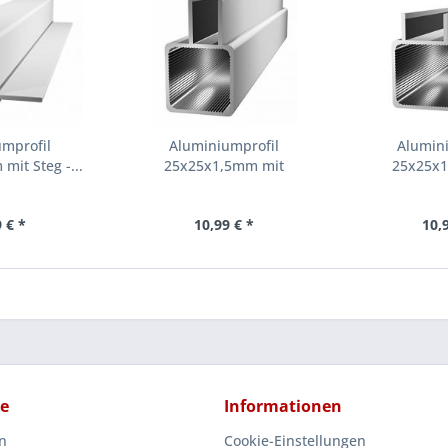
umprofil
Aluminiumprofil
Alumini
it Steg -...
25x25x1,5mm mit
25x25x1
Doppelsteg...
Doppe
 € *
10,99 € *
10,
ce
Informationen
n
Cookie-Einstellungen