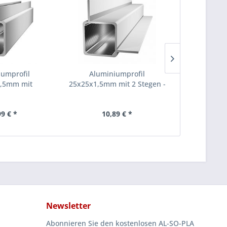
umprofil
Aluminiumprofil
T-Stück Ver
,5mm mit
25x25x1,5mm mit 2 Stegen -
P
lsteg...
Ecke...
99 € *
10,89 € *
2,
Newsletter
Abonnieren Sie den kostenlosen AL-SO-PLA