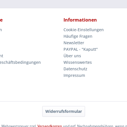
ce
Informationen
n
Cookie-Einstellungen
Häufige Fragen
Newsletter
PAYPAL - "Kaputt"
ht
Über uns
eschäftsbedingungen
Wissenswertes
Datenschutz
Impressum
Widerrufsformular
zl. Mehrwertsteuer zzgl.
Versandkosten
und ggf. Nachnahmegebühren, wenn ni