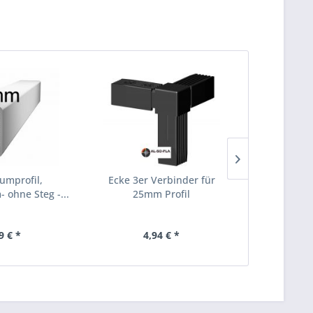
umprofil,
Ecke 3er Verbinder für
Ecke - Verb
 ohne Steg -...
25mm Profil
für 2
9 € *
4,94 € *
2,