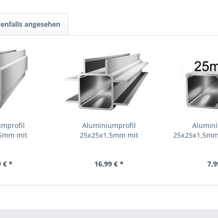
enfalls angesehen
umprofil
Aluminiumprofil
Alumini
,5mm mit
25x25x1,5mm mit
25x25x1,5mm-
eg -...
Doppelsteg -...
 € *
16,99 € *
7,9