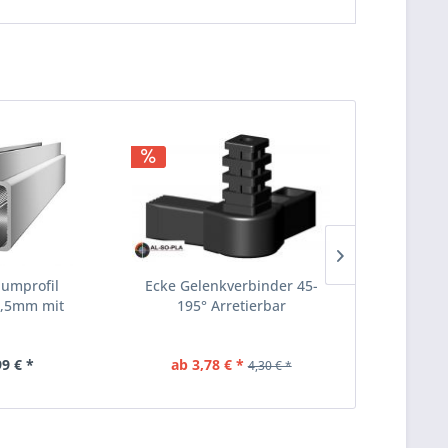
umprofil
Ecke Gelenkverbinder 45-
Alumin
,5mm mit
195° Arretierbar
25x25x1,5mm
lsteg...
E
99 € *
ab 3,78 € *
10
4,30 € *