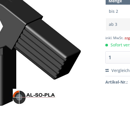
Menge
bis
2
ab
3
inkl. MwSt.
zzg
Sofort ver
Vergleic
Artikel-Nr.: